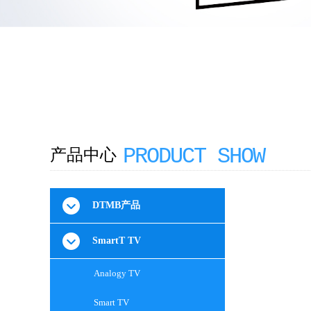
PRODUCT SHOW​
产品中心
DTMB产品
SmartT TV
Analogy TV
Smart TV