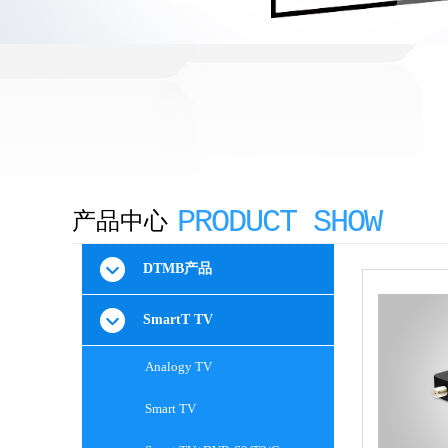
PRODUCT SHOW​
产品中心
DTMB产品
SmartT TV
Analogy TV
Smart TV